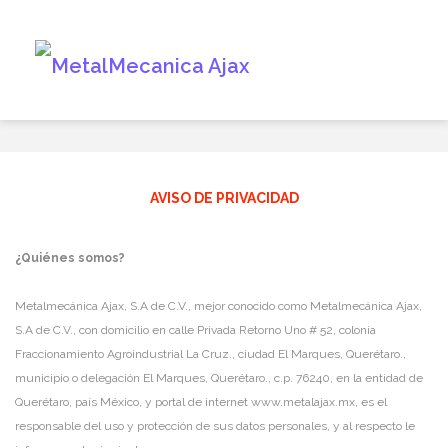
Skip
to
content
AVISO DE PRIVACIDAD
¿Quiénes somos?
Metalmecánica Ajax, S.A de C.V., mejor conocido como Metalmecánica Ajax,
S.A de C.V., con domicilio en calle Privada Retorno Uno # 52, colonia
Fraccionamiento Agroindustrial La Cruz., ciudad El Marques, Querétaro.,
municipio o delegación El Marques, Querétaro., c.p. 76240, en la entidad de
Querétaro, país México, y portal de internet www.metalajax.mx, es el
responsable del uso y protección de sus datos personales, y al respecto le